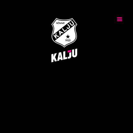
Uudised
Klubi
Tiimid
Noored
Meedia
Üritused
Piletid
ESG