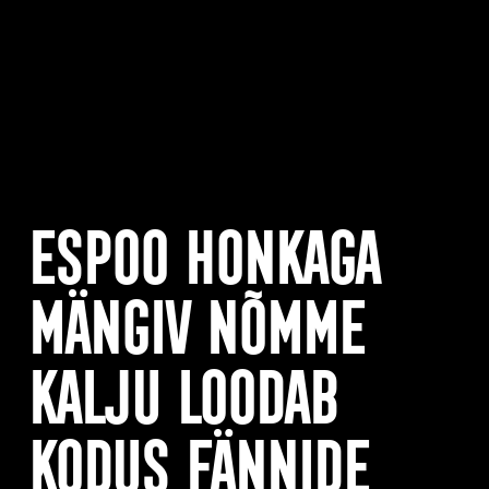
Espoo Honkaga
mängiv Nõmme
Kalju loodab
kodus fännide