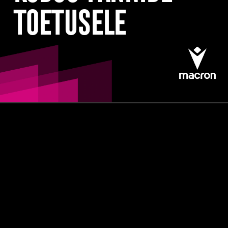
toetusele
Nõmme Kalju võõrustab Euroopa esimese
eelringi kohtumises Espoo Honkat, kellega
Soomes peetud avakohtumises
väravateta viiki lepiti. A. Le Coq Arenal