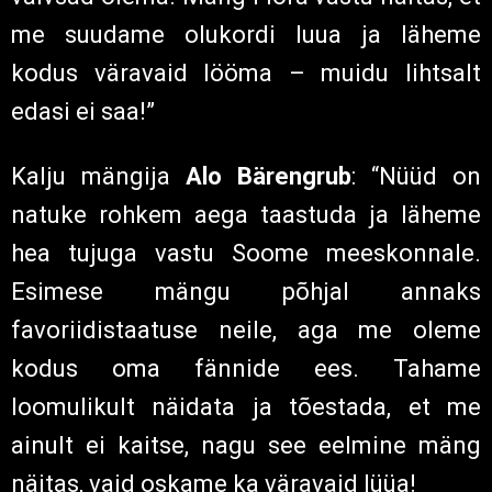
näitas, vaid oskame ka väravaid lüüa!
Nõmme Kalju koosseis mänguks Honka
vastu
:
Väravavahid
: Kert Kütt, Daniil Savitski.
Kaitsjad
: Andres Koogas, Alo Bärengrub,
Alain Garcia Gutierrez, Ken Kallaste, Dmitri
Kovtunovitš.
Poolkaitsjad
: Kaarlo Verneri Rantanen,
Hidetoshi Wakui, Eino Puri, Sergei
Terehhov, Christian Kõrtsmik, Hiroyuki