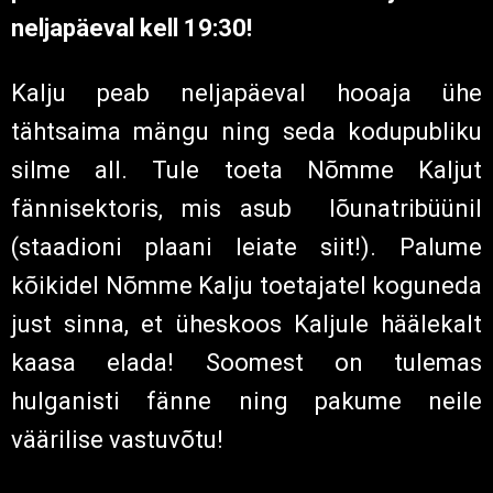
Nõmme Kalju viimane kohtumine lõppes
Meistriliiga liidri vastu ülipõneva 3:3
viigiga, samas kui Honka kaotas Turu
Interile 2:3. Espoo klubi eest said jala
valgeks Demba Savage ja Sampo
Koskinen.
Mängueelsed kommentaarid
:
Kalju peatreener
Igor Prins
: “Tegu on ühe
hooaja tähtsaima mänguga ning me oleme
selleks valmis. Vastane armastab ääre
kaudu rünnakuid ehitada ning me peame