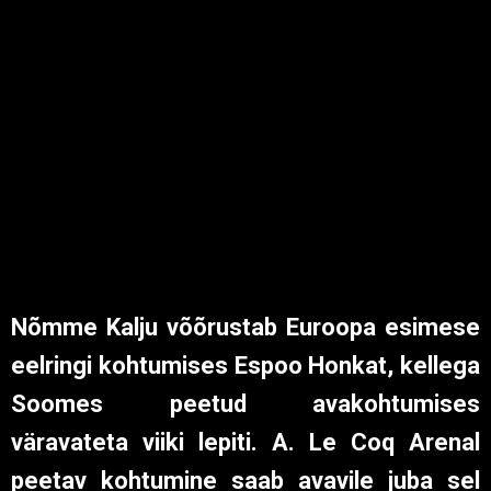
peetav kohtumine saab avavile juba sel
neljapäeval kell 19:30!
Kalju peab neljapäeval hooaja ühe
tähtsaima mängu ning seda kodupubliku
silme all. Tule toeta Nõmme Kaljut
fännisektoris, mis asub lõunatribüünil
(staadioni plaani leiate
siit
!). Palume
kõikidel Nõmme Kalju toetajatel koguneda
just sinna, et üheskoos Kaljule häälekalt
kaasa elada! Soomest on tulemas
hulganisti fänne ning pakume neile
väärilise vastuvõtu!