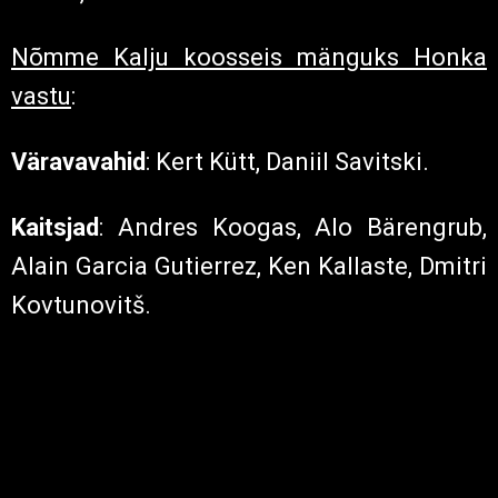
Mitsuyama, Denis Vnukov.
Ründajad
: Tarmo Neemelo, Kristen
Viikmäe, Jüri Jevdokimov, Oliver Konsa.
Piletiinfo
:
Täispilet 5.- €
Facebooki ATTENDING ürituse lehel 2.50.-
€
Lapsed kuni 14a ja pensionärid 1.- €
Väravad avatakse 1,5h ennem mängu,
palume varakult kohal olla!