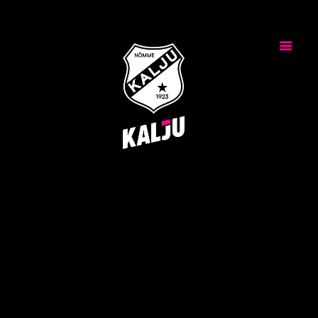
Uudised
Klubi
Tiimid
Noored
Meedia
Üritused
Piletid
ESG