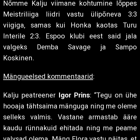
valvsad olema. Mäng Flora vastu näitas, et
me suudame olukordi luua ja läheme
kodus väravaid lööma – muidu lihtsalt
edasi ei saa!”
Kalju mängija
Alo Bärengrub
: “Nüüd on
natuke rohkem aega taastuda ja läheme
hea tujuga vastu Soome meeskonnale.
Esimese mängu põhjal annaks
favoriidistaatuse neile, aga me oleme
kodus oma fännide ees. Tahame
loomulikult näidata ja tõestada, et me
ainult ei kaitse, nagu see eelmine mäng